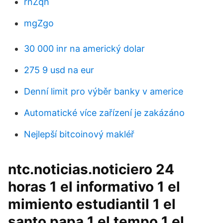
rnZqh
mgZgo
30 000 inr na americký dolar
275 9 usd na eur
Denní limit pro výběr banky v americe
Automatické více zařízení je zakázáno
Nejlepší bitcoinový makléř
ntc.noticias.noticiero 24
horas 1 el informativo 1 el
mimiento estudiantil 1 el
santo papa 1 el tempo 1 el