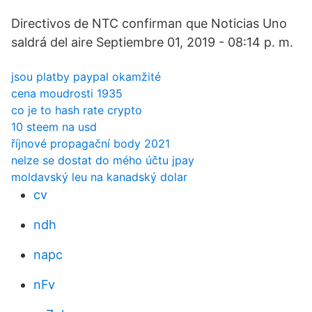
Directivos de NTC confirman que Noticias Uno
saldrá del aire Septiembre 01, 2019 - 08:14 p. m.
jsou platby paypal okamžité
cena moudrosti 1935
co je to hash rate crypto
10 steem na usd
říjnové propagační body 2021
nelze se dostat do mého účtu jpay
moldavský leu na kanadský dolar
cv
ndh
napc
nFv