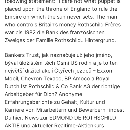
following statement: “I care not what puppet is
placed upon the throne of England to rule the
Empire on which the sun never sets. The man
who controls Britain’s money Rothschild Frères
war bis 1982 die Bank des französischen
Zweiges der Familie Rothschild.. Hintergrund.
Bankers Trust, jak naznačuje už jeho jméno,
býval úložištěm těch Osmi US rodin a je to ten
největší držitel akcií Čtyřech jezdců – Exxon
Mobil, Chevron Texaco, BP Amoco a Royal
Dutch Ist Rothschild & Co Bank AG der richtige
Arbeitgeber für Dich? Anonyme
Erfahrungsberichte zu Gehalt, Kultur und
Karriere von Mitarbeitern und Bewerbern findest
Du hier. News zur EDMOND DE ROTHSCHILD
AKTIE und aktueller Realtime-Aktienkurs