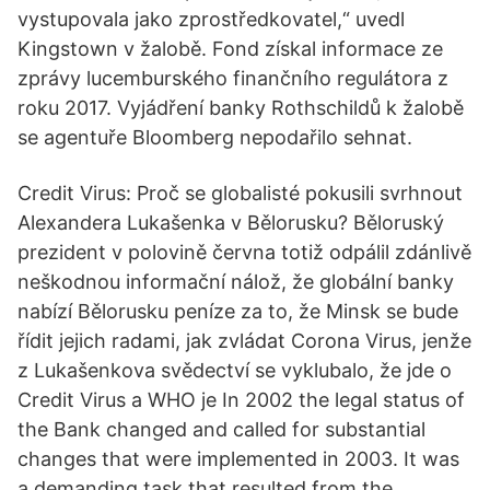
vystupovala jako zprostředkovatel,“ uvedl
Kingstown v žalobě. Fond získal informace ze
zprávy lucemburského finančního regulátora z
roku 2017. Vyjádření banky Rothschildů k žalobě
se agentuře Bloomberg nepodařilo sehnat.
Credit Virus: Proč se globalisté pokusili svrhnout
Alexandera Lukašenka v Bělorusku? Běloruský
prezident v polovině června totiž odpálil zdánlivě
neškodnou informační nálož, že globální banky
nabízí Bělorusku peníze za to, že Minsk se bude
řídit jejich radami, jak zvládat Corona Virus, jenže
z Lukašenkova svědectví se vyklubalo, že jde o
Credit Virus a WHO je In 2002 the legal status of
the Bank changed and called for substantial
changes that were implemented in 2003. It was
a demanding task that resulted from the