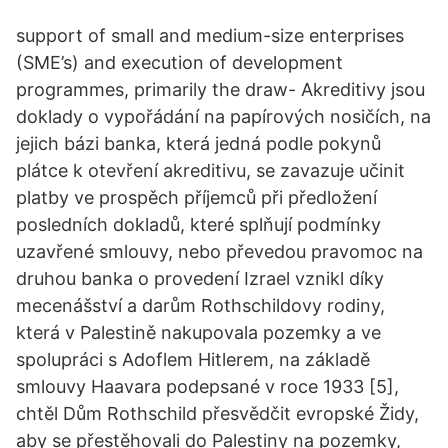
support of small and medium-size enterprises
(SME’s) and execution of development
programmes, primarily the draw- Akreditivy jsou
doklady o vypořádání na papírových nosičích, na
jejich bázi banka, která jedná podle pokynů
plátce k otevření akreditivu, se zavazuje učinit
platby ve prospěch příjemců při předložení
posledních dokladů, které splňují podmínky
uzavřené smlouvy, nebo převedou pravomoc na
druhou banka o provedení Izrael vznikl díky
mecenášství a darům Rothschildovy rodiny,
která v Palestině nakupovala pozemky a ve
spolupráci s Adoflem Hitlerem, na základě
smlouvy Haavara podepsané v roce 1933 [5],
chtěl Dům Rothschild přesvědčit evropské Židy,
aby se přestěhovali do Palestiny na pozemky,