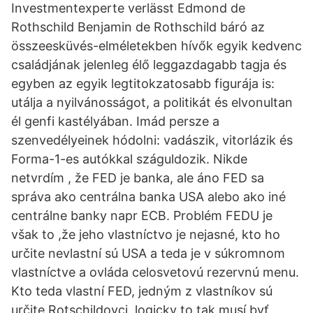
Investmentexperte verlässt Edmond de
Rothschild Benjamin de Rothschild báró az
összeesküvés-elméletekben hívők egyik kedvenc
családjának jelenleg élő leggazdagabb tagja és
egyben az egyik legtitokzatosabb figurája is:
utálja a nyilvánosságot, a politikát és elvonultan
él genfi kastélyában. Imád persze a
szenvedélyeinek hódolni: vadászik, vitorlázik és
Forma-1-es autókkal száguldozik. Nikde
netvrdím , že FED je banka, ale áno FED sa
správa ako centrálna banka USA alebo ako iné
centrálne banky napr ECB. Problém FEDU je
však to ,že jeho vlastníctvo je nejasné, kto ho
určite nevlastní sú USA a teda je v súkromnom
vlastníctve a ovláda celosvetovú rezervnú menu.
Kto teda vlastní FED, jedným z vlastníkov sú
určite Rotschildovci, logicky to tak musí byť