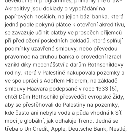
development programmes, primarily the draw-
Akreditivy jsou doklady o vypořádání na
papírových nosičích, na jejich bázi banka, která
jedná podle pokynů plátce k otevření akreditivu,
se zavazuje učinit platby ve prospěch příjemců
při předložení posledních dokladů, které splňují
podmínky uzavřené smlouvy, nebo převedou
pravomoc na druhou banka o provedení Izrael
vznikl díky mecenášství a darům Rothschildovy
rodiny, která v Palestině nakupovala pozemky a
ve spolupráci s Adoflem Hitlerem, na základě
smlouvy Haavara podepsané v roce 1933 [5],
chtěl Dům Rothschild přesvědčit evropské Židy,
aby se přestěhovali do Palestiny na pozemky,
kde často ani nebyla voda a půda vhodná k Síť
moci je globální, jak odhaluje Trend. Jedná se
třeba o UniCredit, Apple, Deutsche Bank, Nestlé,