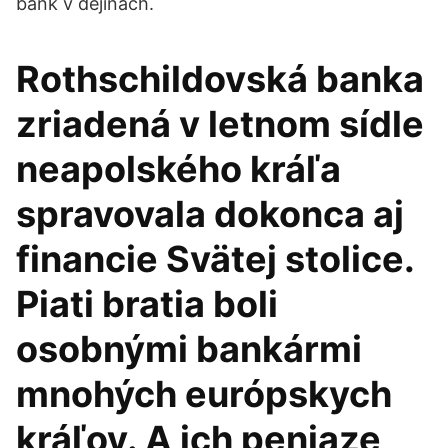
bank v dějinách.
Rothschildovská banka
zriadená v letnom sídle
neapolského kráľa
spravovala dokonca aj
financie Svätej stolice.
Piati bratia boli
osobnými bankármi
mnohých európskych
kráľov. A ich peniaze