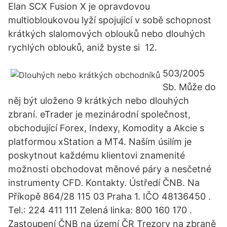
Elan SCX Fusion X je opravdovou
multiobloukovou lyží spojující v sobě schopnost
krátkých slalomových oblouků nebo dlouhých
rychlých oblouků, aniž byste si 12.
503/2005
Sb. Může do
něj být uloženo 9 krátkých nebo dlouhých
zbraní. eTrader je mezinárodní společnost,
obchodující Forex, Indexy, Komodity a Akcie s
platformou xStation a MT4. Naším úsilím je
poskytnout každému klientovi znamenité
možnosti obchodovat měnové páry a nesčetné
instrumenty CFD. Kontakty. Ústředí ČNB. Na
Příkopě 864/28 115 03 Praha 1. IČO 48136450 .
Tel.: 224 411 111 Zelená linka: 800 160 170 .
Zastoupení ČNB na území ČR Trezory na zbraně