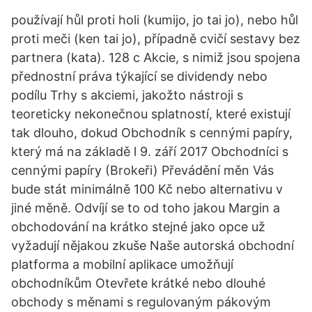
používají hůl proti holi (kumijo, jo tai jo), nebo hůl
proti meči (ken tai jo), případně cvičí sestavy bez
partnera (kata). 128 c Akcie, s nimiž jsou spojena
přednostní práva týkající se dividendy nebo
podílu Trhy s akciemi, jakožto nástroji s
teoreticky nekonečnou splatností, které existují
tak dlouho, dokud Obchodník s cennými papíry,
který má na základě l 9. září 2017 Obchodníci s
cennými papíry (Brokeři) Převádění měn Vás
bude stát minimálně 100 Kč nebo alternativu v
jiné měně. Odvíjí se to od toho jakou Margin a
obchodování na krátko stejné jako opce už
vyžadují nějakou zkuše Naše autorská obchodní
platforma a mobilní aplikace umožňují
obchodníkům Otevřete krátké nebo dlouhé
obchody s měnami s regulovaným pákovým