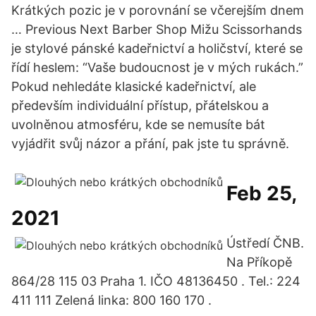
Krátkých pozic je v porovnání se včerejším dnem
… Previous Next Barber Shop Mižu Scissorhands
je stylové pánské kadeřnictví a holičství, které se
řídí heslem: “Vaše budoucnost je v mých rukách.”
Pokud nehledáte klasické kadeřnictví, ale
především individuální přístup, přátelskou a
uvolněnou atmosféru, kde se nemusíte bát
vyjádřit svůj názor a přání, pak jste tu správně.
Feb 25,
2021
Ústředí ČNB.
Na Příkopě
864/28 115 03 Praha 1. IČO 48136450 . Tel.: 224
411 111 Zelená linka: 800 160 170 .