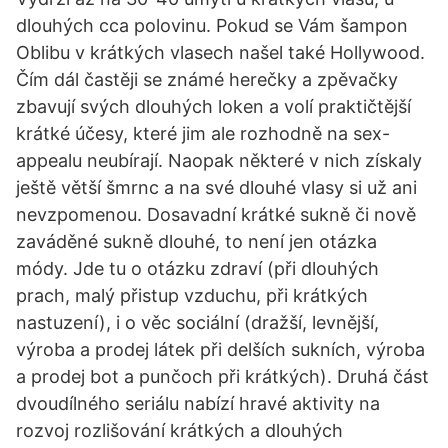
dlouhých cca polovinu. Pokud se Vám šampon
Oblibu v krátkých vlasech našel také Hollywood.
Čím dál častěji se známé herečky a zpěvačky
zbavují svých dlouhých loken a volí praktičtější
krátké účesy, které jim ale rozhodně na sex-
appealu neubírají. Naopak některé v nich získaly
ještě větší šmrnc a na své dlouhé vlasy si už ani
nevzpomenou. Dosavadní krátké sukně či nově
zaváděné sukně dlouhé, to není jen otázka
módy. Jde tu o otázku zdraví (při dlouhých
prach, malý přistup vzduchu, při krátkých
nastuzení), i o věc sociální (dražší, levnější,
výroba a prodej látek při delších sukních, výroba
a prodej bot a punčoch při krátkých). Druhá část
dvoudílného seriálu nabízí hravé aktivity na
rozvoj rozlišování krátkých a dlouhých