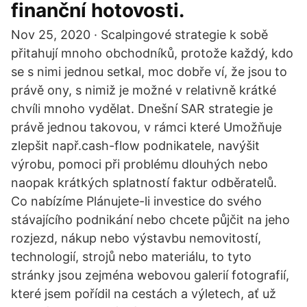
finanční hotovosti.
Nov 25, 2020 · Scalpingové strategie k sobě
přitahují mnoho obchodníků, protože každý, kdo
se s nimi jednou setkal, moc dobře ví, že jsou to
právě ony, s nimiž je možné v relativně krátké
chvíli mnoho vydělat. Dnešní SAR strategie je
právě jednou takovou, v rámci které Umožňuje
zlepšit např.cash-flow podnikatele, navýšit
výrobu, pomoci při problému dlouhých nebo
naopak krátkých splatností faktur odběratelů.
Co nabízíme Plánujete-li investice do svého
stávajícího podnikání nebo chcete půjčit na jeho
rozjezd, nákup nebo výstavbu nemovitostí,
technologií, strojů nebo materiálu, to tyto
stránky jsou zejména webovou galerií fotografií,
které jsem pořídil na cestách a výletech, ať už