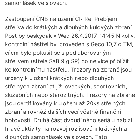
samohlásek ve slovech.
Zastoupení ČNB na území ČR Re: Přebíjení
střeliva do krátkých a dlouhých kulových zbraní
Post by beskydak » Wed 26.4.2017, 14:45 Nikoliv,
kontrolní nástřel byl proveden s Geco 10,7 g TM,
cílem bylo pokusit se s podlaborovaným
střelivem (střela SaB 9 g SP) co nejvíce přiblížit
ke kontrolnímu nástřelu. Trezory na zbraně jsou
určeny k uložení krátkých nebo dlouhých
střelných zbraní ať již loveckých, sportovních,
služebních nebo starožitných. Trezory na zbraně
jsou certifikovány k uložení až 20ks střelných
zbraní a rovněž dalších věcí včetně finanční
hotovosti. Druhá část dvoudílného seriálu nabízí
hravé aktivity na rozvoj rozlišování krátkých a
dlouhých samohlásek ve slovech. Tato