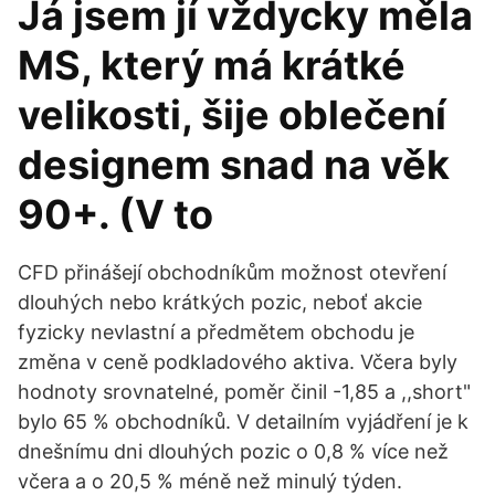
Já jsem jí vždycky měla
MS, který má krátké
velikosti, šije oblečení
designem snad na věk
90+. (V to
CFD přinášejí obchodníkům možnost otevření
dlouhých nebo krátkých pozic, neboť akcie
fyzicky nevlastní a předmětem obchodu je
změna v ceně podkladového aktiva. Včera byly
hodnoty srovnatelné, poměr činil -1,85 a ,,short"
bylo 65 % obchodníků. V detailním vyjádření je k
dnešnímu dni dlouhých pozic o 0,8 % více než
včera a o 20,5 % méně než minulý týden.