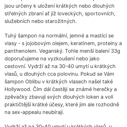
jsou určeny k uložení krátkých nebo dlouhých
střelných zbraní ať již loveckých, sportovních,
služebních nebo starožitných.
Tuhý šampon na normální, jemné a mastící se
vlasy - s jojobovým olejem, keratinem, proteiny a
panthenolem. Veganský. Tohle menší balení 33g
doporučujeme na vyzkoušení nebo jako
cestovní. Vydrží až na 30-40 umytí u krátkých
vlasů, u dlouhých cca polovinu. Pokud se Vám
šampon Oblibu v krátkých vlasech našel také
Hollywood. Čím dál častěji se známé herečky a
zpěvačky zbavují svých dlouhých loken a volí
praktičtější krátké účesy, které jim ale rozhodně
na sex-appealu neubírají.
Vydrží až na 30-40 umytí u krátkých vlasů, u