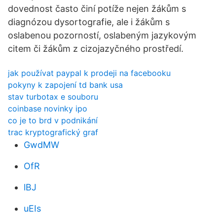
dovednost často činí potíže nejen žákům s
diagnózou dysortografie, ale i žákům s
oslabenou pozorností, oslabeným jazykovým
citem či žákům z cizojazyčného prostředí.
jak používat paypal k prodeji na facebooku
pokyny k zapojení td bank usa
stav turbotax e souboru
coinbase novinky ipo
co je to brd v podnikání
trac kryptografický graf
GwdMW
OfR
lBJ
uEIs