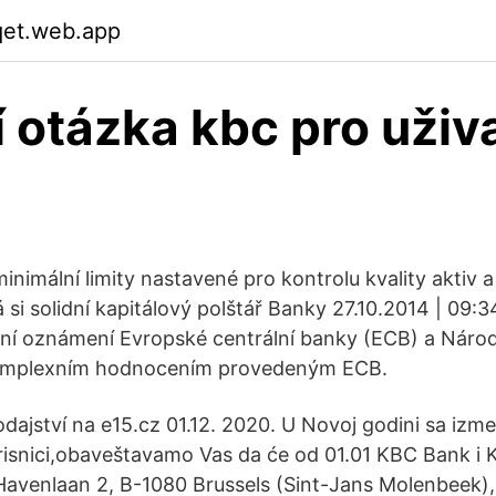
qet.web.app
 otázka kbc pro uživ
nimální limity nastavené pro kontrolu kvality aktiv 
si solidní kapitálový polštář Banky 27.10.2014 | 09:
ní oznámení Evropské centrální banky (ECB) a Národ
 komplexním hodnocením provedeným ECB.
dajství na e15.cz 01.12. 2020. U Novoj godini sa izm
isnici,obaveštavamo Vas da će od 01.01 KBC Bank i 
 Havenlaan 2, B-1080 Brussels (Sint-Jans Molenbeek),