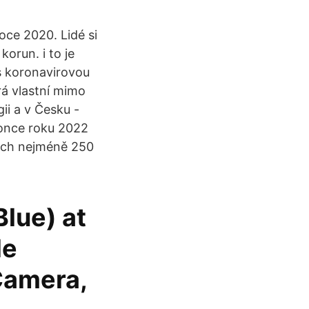
oce 2020. Lidé si
korun. i to je
s koronavirovou
rá vlastní mimo
ii a v Česku -
konce roku 2022
ech nejméně 250
lue) at
le
Camera,