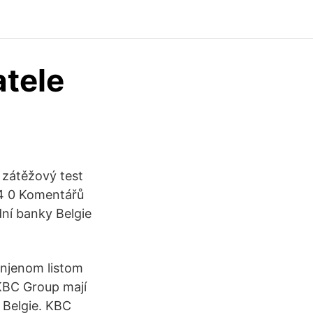
atele
a zátěžový test
34 0 Komentářů
ní banky Belgie
enjenom listom
KBC Group mají
 Belgie. KBC