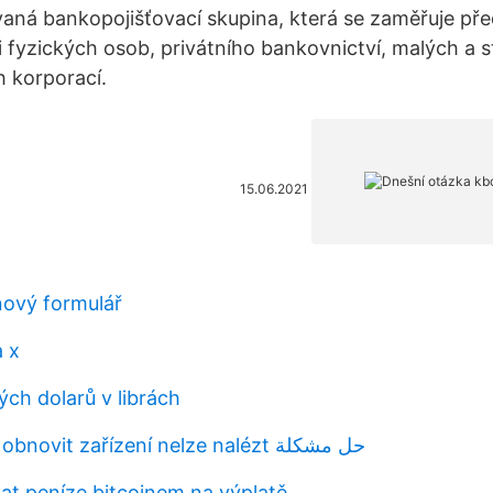
vaná bankopojišťovací skupina, která se zaměřuje př
ti fyzických osob, privátního bankovnictví, malých a 
h korporací.
15.06.2021
ový formulář
a x
ých dolarů v librách
Iphone nelze obnovit zařízení nelze nalézt حل مشكلة
at peníze bitcoinem na výplatě