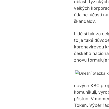
oblasti fyzickýc
velkých korporac
údajnej účasti na
škandálov.
Lidé si tak za ce
to je také důvod
koronavirovou kr
českého nacional
znovu formuluje t
nových KBC proje
komunikují, vyrob
přístup. V mome
Token. Výběr řád