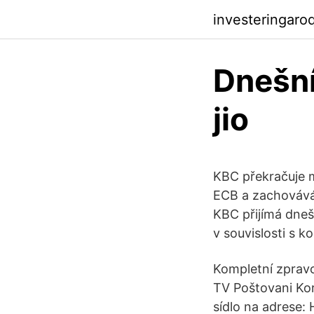
investeringaro
Dnešní
jio
KBC překračuje mi
ECB a zachovává 
KBC přijímá dneš
v souvislosti s
Kompletní zpravo
TV Poštovani Kor
sídlo na adrese: