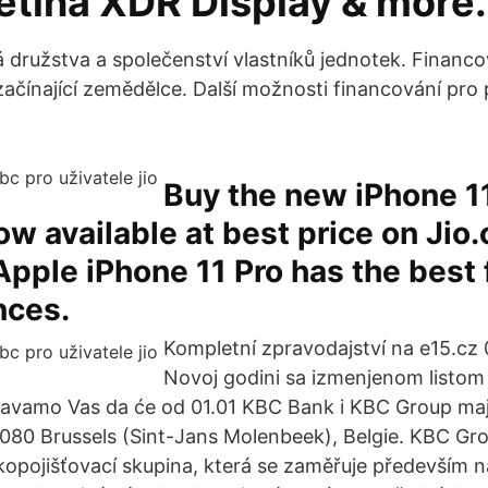
etina XDR Display & more.
 družstva a společenství vlastníků jednotek. Financ
začínající zemědělce. Další možnosti financování pro 
Buy the new iPhone 1
ow available at best price on Jio
 Apple iPhone 11 Pro has the best
nces.
Kompletní zpravodajství na e15.cz 
Novoj godini sa izmenjenom listom
tavamo Vas da će od 01.01 KBC Bank i KBC Group mají
080 Brussels (Sint-Jans Molenbeek), Belgie. KBC Gro
opojišťovací skupina, která se zaměřuje především na