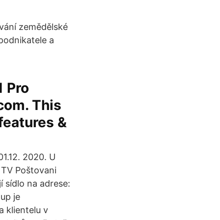
ování zemědělské
podnikatele a
1 Pro
.com. This
 features &
01.12. 2020. U
 TV Poštovani
 sídlo na adrese:
up je
 klientelu v