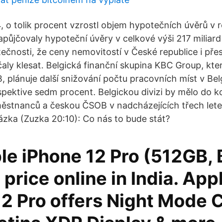
o tolik procent vzrostl objem hypotečních úvěrů v r
apůjčovaly hypoteční úvěry v celkové výši 217 miliard 
ečnosti, že ceny nemovitostí v České republice i pře
čaly klesat. Belgická finanční skupina KBC Group, kte
 plánuje další snižování počtu pracovních míst v Belg
pektive sedm procent. Belgickou divizi by mělo do 
městnanců a českou ČSOB v nadcházejících třech let
zka (Zuzka 20:10): Co nás to bude stát?
e iPhone 12 Pro (512GB, B
 price online in India. App
12 Pro offers Night Mode 