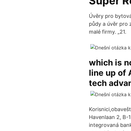
Super R
Úvěry pro bytová
půdy a úvěr pro 
malé firmy. „21.
which is n
line up of
tech adva
Korisnici,obaveš
Havenlaan 2, B-1
integrovaná bank