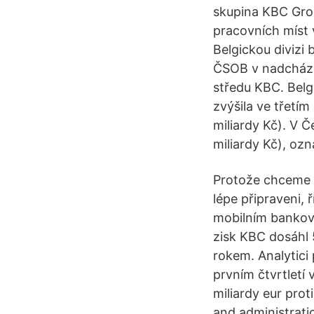
skupina KBC Grou
pracovních míst 
Belgickou divizi
ČSOB v nadcháze
středu KBC. Belg
zvýšila ve třetím
miliardy Kč). V Č
miliardy Kč), ozn
Protože chceme n
lépe připraveni, 
mobilním bankovn
zisk KBC dosáhl 5
rokem. Analytici
prvním čtvrtletí 
miliardy eur prot
and administrati