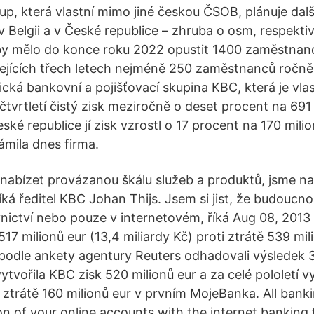
p, která vlastní mimo jiné českou ČSOB, plánuje dalš
v Belgii a v České republice – zhruba o osm, respekt
 by mělo do konce roku 2022 opustit 1400 zaměstnan
jících třech letech nejméně 250 zaměstnanců ročně,
ická bankovní a pojišťovací skupina KBC, která je vl
 čtvrtletí čistý zisk meziročně o deset procent na 691 
eské republice jí zisk vzrostl o 17 procent na 170 mili
ámila dnes firma.
abízet provázanou škálu služeb a produktů, jsme na 
říká ředitel KBC Johan Thijs. Jsem si jist, že budoucno
ictví nebo pouze v internetovém, říká Aug 08, 2013 
17 milionů eur (13,4 miliardy Kč) proti ztrátě 539 mil
 podle ankety agentury Reuters odhadovali výsledek 3
vytvořila KBC zisk 520 milionů eur a za celé pololetí v
i ztrátě 160 milionů eur v prvním MojeBanka. All bank
on of your online accounts with the internet bankin