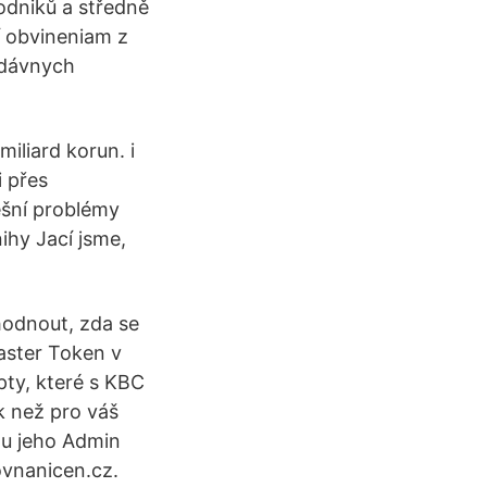
odniků a středně
í obvineniam z
nedávnych
miliard korun. i
i přes
ešní problémy
hy Jací jsme,
odnout, zda se
aster Token v
pty, které s KBC
k než pro váš
mu jeho Admin
ovnanicen.cz.