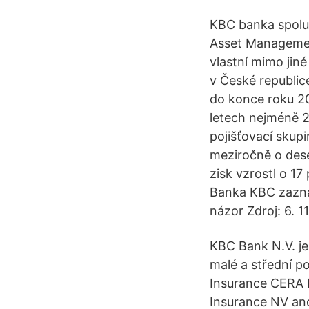
KBC banka spolu
Asset Management
vlastní mimo jiné
v České republic
do konce roku 2
letech nejméně 2
pojišťovací skupi
meziročně o deset
zisk vzrostl o 17
Banka KBC zaznam
názor Zdroj: 6. 
KBC Bank N.V. je 
malé a střední p
Insurance CERA 
Insurance NV an