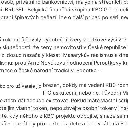
h osob, privátního bankovnictví, malých a středních p
í. BRUSEL. Belgická finančná skupina KBC Group čel
 praní špinavých peňazí. Ide o ďalší prípad po sérii 
lý rok napůjčovaly hypoteční úvěry v celkové výši 217 
e skutečnosti, že ceny nemovitostí v České republice 
izi dosud nezačaly klesat. Masarykův realismus a dn
ismu: proti Arne Novákovu hodnocení Peroutkovy kni
hese o české národní tradici V. Sobotka. 1.
březen, dokdy má vedení KBC rozh
IPO uskuteční, nebo ne. Původní M
ktech dál nebude existovat. Pokud máte vlastní scri
te jim vlastní token, nepoužívejte osobní tokeny jina
ntě, kdy někoho z KBC projektu odpojíte, smaže se 
ků - operátory pro … kbc najdete a porovnáte na Sr