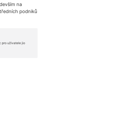
edevším na
středních podniků