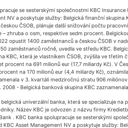
pracuje se sesterskými společnostmi KBC Insuranc
 NV a poskytuje služby: Belgická finanční skupina 
 českou ČSOB, plánuje další snižování počtu pracovníc
e – zhruba o osm, respektive sedm procent. Belgickou
022 opustit 1400 zaměstnanců a českou ČSOB v nadc
50 zaměstnanců ročně, uvedla ve středu KBC. Belgi
na KBC, která je vlastníkem ČSOB, zvýšila ve třetím čtv
 procent na 691 milionů eur (17,7 miliardy Kč). V Česk
 procent na 170 milionů eur (4,4 miliardy Kč), oznámil
enala v 3. kvartáli medziročnú stratu 906 miliónov 
11. 2008 - Belgická banková skupina KBC zaznamenala
belgická univerzální banka, která se specializuje na pr
odniky. Název KBC je odvozen z názvu firmy Kredie
Bank . KBC banka spolupracuje se sesterskými spol
d KBC Asset Management NV a poskytuje služby: Belg