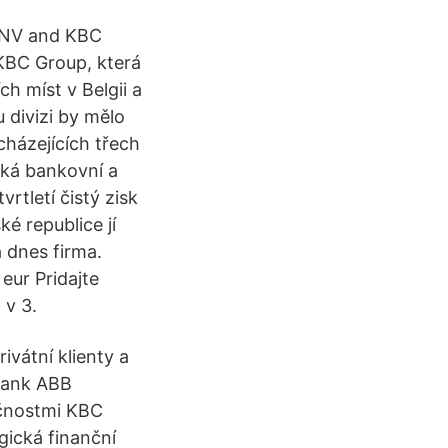
e NV and KBC
KBC Group, která
h míst v Belgii a
 divizi by mělo
házejících třech
cká bankovní a
rtletí čistý zisk
é republice jí
a dnes firma.
eur Pridajte
 v 3.
ivátní klienty a
tbank ABB
ečnostmi KBC
ická finanční