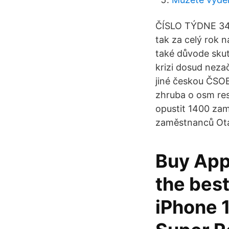
ČÍSLO TÝDNE 34, 
tak za celý rok n
také důvode skut
krizi dosud neza
jiné českou ČSOB,
zhruba o osm res
opustit 1400 za
zaměstnanců Otá
Buy Appl
the best
iPhone 