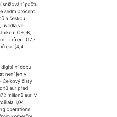
í snižování počtu
ive sedm procent.
ců a českou
 uvedla ve
astníkem ČSOB,
milionů eur (17,7
onů eur (4,4
digitální dobu
st není jen v
· Celkový čistý
ionů eur před
72 milionů eur. V
ydělala 1,04
ing operations
g from Komerční