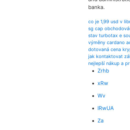
banka.
co je 1,99 usd v li
sg cap obchodová
stav turbotax e so
výměny cardano a
dotovaná cena kr
jak kontaktovat zá
nejlepší nákup a pr
Zrhb
xRw
Wv
lRwUA
Za