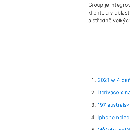
Group je integro
klientelu v oblas
a středně velkýc
2021 w 4 daň
Derivace x n
197 australsk
Můžete vyděl