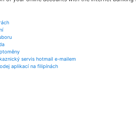
brách
ní
uboru
da
yptoměny
kaznický servis hotmail e-mailem
odej aplikací na filipínách